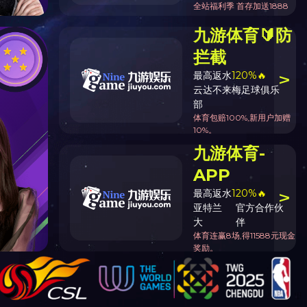
华体会（中国）
活跃、勇于创新的科技研发团队。
、压力容器、减振降噪、电器设计等。