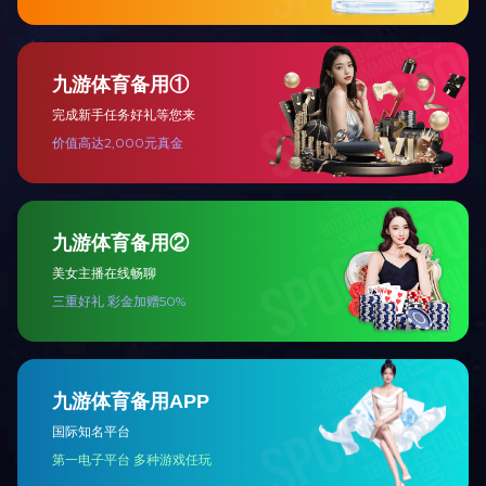
华体会（中国）
华体会在线官网
华体会（中国）
产品中心
科研实力
人才队伍
市场体系
© 2025 华体会在线官网 ALL Rights Reserve.
网站建设：中企动力
扬
SEO标签
州
|