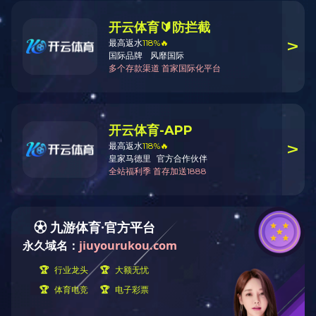
华体会在线官网2024年度总结表彰暨
（中
国）
2025年度经济工作会议
产
品
中
心
科
研
实
2025.01.01
力
华体会在线官网隆重举办2025年迎新
年联欢晚会
人
才
队
伍
市
场