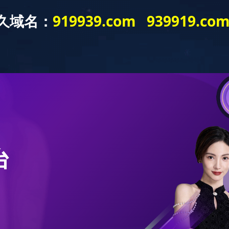
华体会在线官网
华体会（中国）
产品中心
科研实