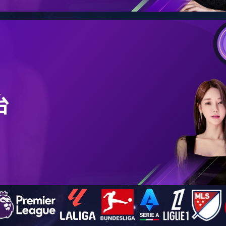
行业资讯
运行，积极打造南极精品
时间：
2024-09-05
开展质量管理体系审查后又迎来了本次扩项审查，北京新