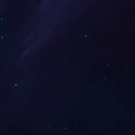
，始终秉承产品质量无小事的原则，严格根据质量管理
良的成绩，南极精品深入人心，受到广大青睐和各界好