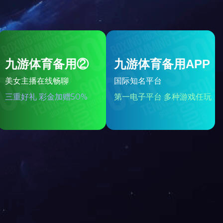
持续优化质量体系运行，积极打造南
2024-09-05
极精品
南极机械暖心助学显担当｜举办“每年
2024-08-17
为员工办理二十件实事好事之奖学子”
活动
第五届江苏萨克斯管艺术节暨全省萨
2024-08-12
克斯管大赛成功举办！
分享到
返回列表