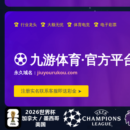
企业新闻
文化品牌
党员园地
持续优化质量体系
发布
9
月2日至4日，华体会在线官网自3月份