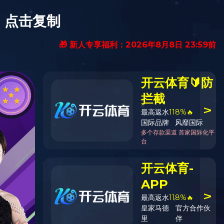
力
人才队伍
市场体系