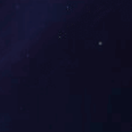
为记录下这欢乐的时刻，大家拍照合影纪念。
活动中
大师们现场教学
对情绪、音准、音调、节奏等方面
进行多方位指导
供大家学习参考
8月4日下午，江苏省萨克斯管大赛开赛。
比赛设置了1个主会场
和2个分会场