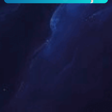
18支代表团成员
一一登台亮相
用悠扬的声音
点燃夏日的激情
开幕式上，省萨克斯管研究会主席沈宇，泰兴高新区党
工委书记蒋杰，华体会在线官网董事长倪治忠，俄罗斯
大师代表等
上台致辞。