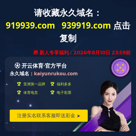
华
体
Research Center
会
科研实力
（中
国）
华体会（中国）
华
体
会
在
研究中心
科研团队
科研力量
产学研合作
线
官
网
试验中心
华
体
会