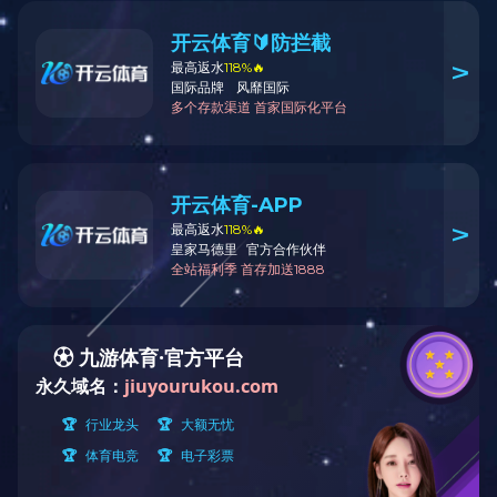
2024RINA-PSC业务研讨会在南极机械
（中
国）
举行
产
品
中
心
科
研
实
2023.12.09
力
南极产品亮相2023中国国际海事会
展，引起多方关注
人
才
队
伍
市
场